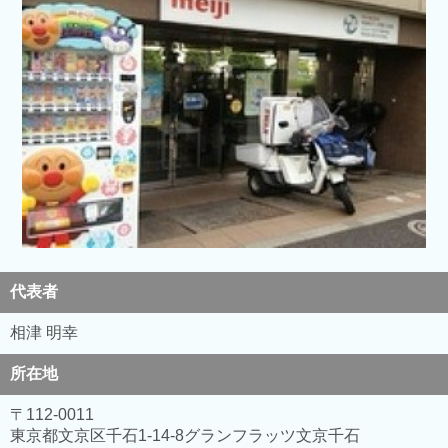
代表者
相津 明幸
所在地
〒112-0011
東京都文京区千石1-14-8グランフラッツ文京千石