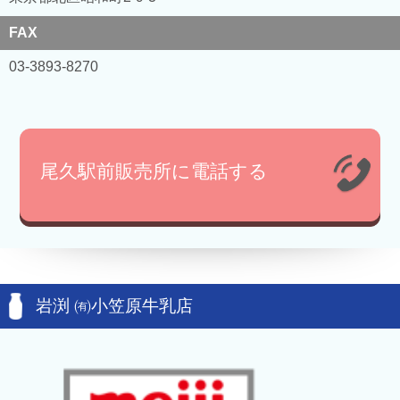
FAX
03-3893-8270
尾久駅前販売所に電話する
岩渕 ㈲小笠原牛乳店