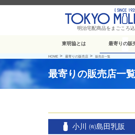
明治宅配商品をまごころ込
東明協とは
最寄りの販
HOME
最寄りの販売店
販売店一覧
最寄りの販売店一
小川 ㈲島田乳販