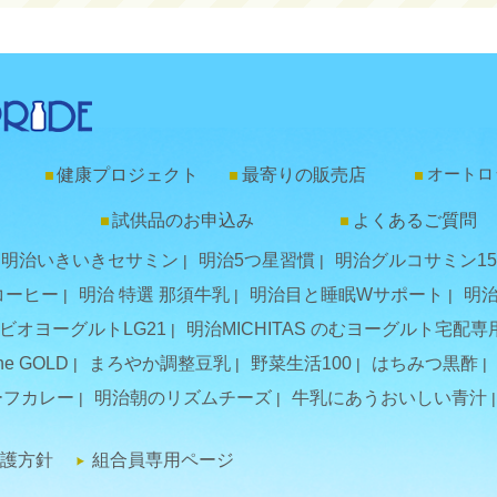
オートロ
健康プロジェクト
最寄りの販売店
試供品のお申込み
よくあるご質問
明治いきいきセサミン
明治5つ星習慣
明治グルコサミン15
コーヒー
明治 特選 那須牛乳
明治目と睡眠Wサポート
明
ビオヨーグルトLG21
明治MICHITAS のむヨーグルト宅配専
e GOLD
まろやか調整豆乳
野菜生活100
はちみつ黒酢
ーフカレー
明治朝のリズムチーズ
牛乳にあうおいしい青汁
護方針
組合員専用ページ