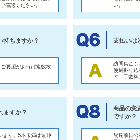
でご確認ください。
い。
い持ちますか？
支払いは
訪問集金も
。ご要望があれば複数枚
便局振り込
す。手数料
商品の変
れますか？
ですか？
います。5本未満は週1回
配達前日の