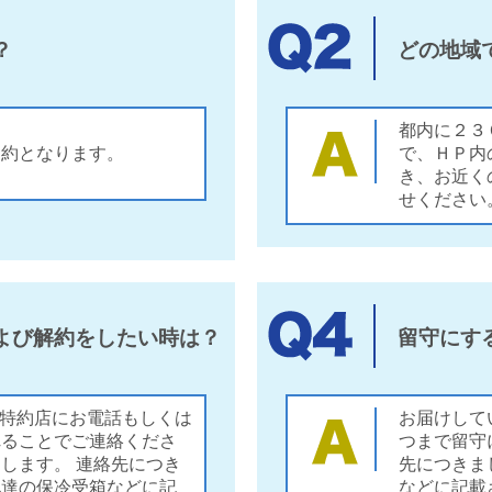
？
どの地域
都内に２３
契約となります。
で、ＨＰ内
き、お近く
せください
よび解約をしたい時は？
留守にす
治 特約店にお電話もしくは
お届けして
れることでご連絡くださ
つまで留守
します。 連絡先につき
先につきま
配達の保冷受箱などに記
などに記載