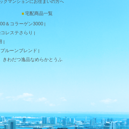
ックマンションにお住まいの方へ
宅配商品一覧
00＆コラーゲン3000
治コレステさらり
用
プルーンブレンド
きわだつ逸品なめらかとうふ