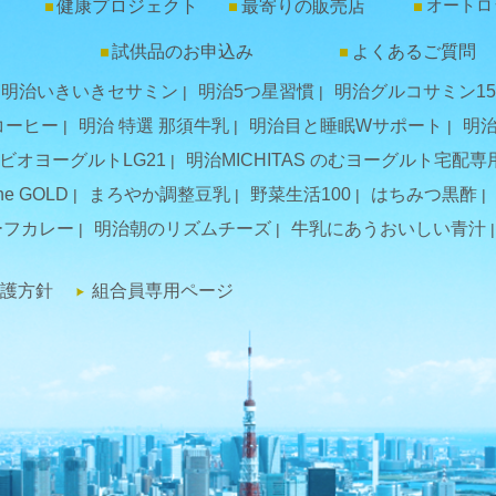
オートロ
健康プロジェクト
最寄りの販売店
試供品のお申込み
よくあるご質問
明治いきいきセサミン
明治5つ星習慣
明治グルコサミン15
コーヒー
明治 特選 那須牛乳
明治目と睡眠Wサポート
明
ビオヨーグルトLG21
明治MICHITAS のむヨーグルト宅配専
e GOLD
まろやか調整豆乳
野菜生活100
はちみつ黒酢
ーフカレー
明治朝のリズムチーズ
牛乳にあうおいしい青汁
護方針
組合員専用ページ